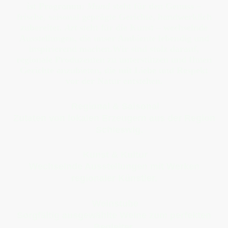
ist Programm:
Mund
steht für den Genuss –
frische, saisonal geprägte Gerichte, handwerklich
zubereitet.
Art
steht für die Kunst – wechselnde
Ausstellungen, die unser Ambiente lebendig und
inspirierend machen.Wir sind stolz darauf,
regionale Produzenten zu unterstützen und Ihnen
Gerichte anzubieten, die mit Liebe und Respekt
vor der Natur entstehen.
Regional & Saisonal
Zutaten von lokalen Erzeugern aus der Region
Schleswig.
Kunst & Kultur
Wechselnde Ausstellungen mit Werken
regionaler Künstler.
Weinstube
Sorgfältig ausgewählte Weine zum perfekten
Begleiter.