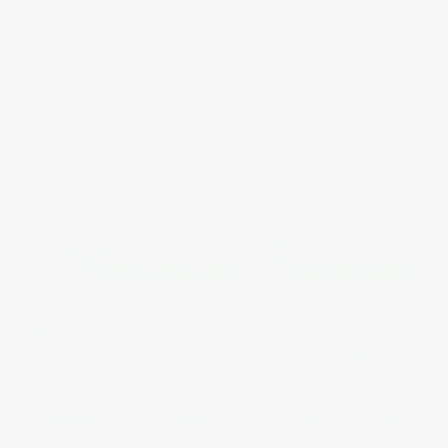
Mehr als ein Restaurant
Mund & Art ist ein besonderer Ort, an dem gutes
Essen und inspirierende Kunst eine harmonische
Verbindung eingehen. In unserem gemütlichen
Restaurant in Handewitt empfangen wir Sie mit
regionaler Küche, ausgesuchten Weinen und einer
wechselnden Galerie lokaler Künstler.Unser Name